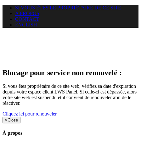
SI VOUS ÊTES LE PROPRIÉTAIRE DE CE SITE
A PROPOS
CONTACT
ENGLISH
Le site web duoscom.com
auquel vous essayez d’accéder
est suspendu
Blocage pour service non renouvelé :
Si vous êtes propriétaire de ce site web, vérifiez sa date d'expiration
depuis votre espace client LWS Panel. Si celle-ci est dépassée, alors
votre site web est suspendu et il convient de renouveler afin de le
réactiver.
Cliquez ici pour renouveler
×
Close
À propos